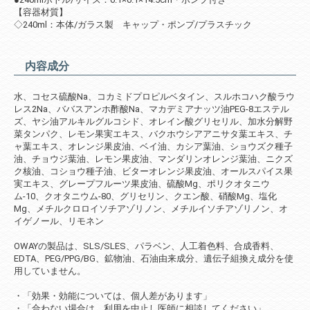
【容器材質】
◇240ml：本体/ガラス製 キャップ・ポンプ/プラスチック
内容成分
水、コセス硫酸Na、コカミドプロピルベタイン、スルホコハク酸ラウ
レス2Na、ババスアンホ酢酸Na、マカデミアナッツ油PEG-8エステル
ズ、ヤシ油アルキルグルコシド、オレイン酸グリセリル、加水分解野
菜タンパク、レモン果実エキス、バクホウシアアニサタ葉エキス、チ
ャ葉エキス、オレンジ果皮油、ベイ油、カシア葉油、ショウズク種子
油、チョウジ葉油、レモン果皮油、マンダリンオレンジ葉油、ニクズ
ク核油、コショウ種子油、ビターオレンジ果皮油、オールスパイス果
実エキス、グレープフルーツ果皮油、硫酸Mg、ポリクオタニウ
ム-10、クオタニウム-80、グリセリン、クエン酸、硝酸Mg、塩化
Mg、メチルクロロイソチアゾリノン、メチルイソチアゾリノン、オ
イゲノール、リモネン
OWAYの製品は、SLS/SLES、パラベン、人工着色料、合成香料、
EDTA、PEG/PPG/BG、鉱物油、石油由来成分、遺伝子組換え成分を使
用していません。
・「効果・効能については、個人差があります」
・「合わない場合は、利用を中止し医師に相談してください」