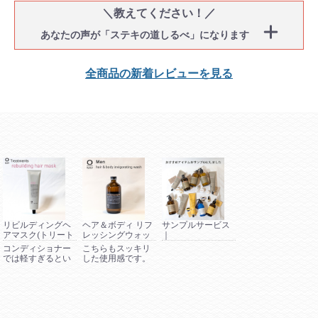
＼教えてください！／
あなたの声が「ステキの道しるべ」になります
全商品の新着レビューを見る
リビルディングヘ
ヘア＆ボディ リフ
サンプルサービス
アマスク(トリート
レッシングウォッ
｜
メント)/OWAY
シュ(シャンプ
OWAY/CHRISTINA/TOKIO
コンディショナー
こちらもスッキリ
ー)/OWMEN-OWAY
では軽すぎるとい
した使用感です。
う方に。
柑橘系の香りは女
性にも好まれま
す。