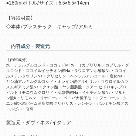
●280mlボトル/サイズ：6.5×6.5×14cm
【容器材質】
◇本体/プラスチック キャップ/アルミ
内容成分・製造元
【内容成分】
水・デシルグルコシド・コカミドMIPA・（カプリリル／カプリル）グ
ルコシド・ココイルイセチオン酸Na・ラウロアンホ酢酸Na・ココイ
ルメチルタウリンNa・グリセリン・ベンジルアルコール・塩化Na・
ヤシ油アルキルグルコシド・オレイン酸グリセリル・ラウロイルカラ
スムギアミノ酸Na・クエン酸・ヤシ脂肪酸・クアー ヒドロキシプロ
ピルトリモニウムクロリド・安息香酸Na・イセチオン酸Na・ソルビ
ン酸K・リモネン・リナロール・ベニバナ種子油・トフェロール・ク
エン酸水添パーム油脂肪酸グリセリズ・レシチン・パルミチン酸アス
コルビル・香料
製造元・ダヴィネス/イタリア