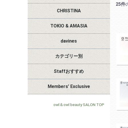
25件
スタイリング/Styling＆Finish
ヘアバス マスク アウトバスTr.
頭皮ケア
OW MEN
Blue Tit
OWAY other
CHRISTINA
リビ
スム
モイ
シル
デイ
カラ
カー
ボリ
ヘア
ダン
スー
セレ
UNSTRESS
BIOPHYTO
FOREVER YOUNG
LINE REPAIR
TOKIO & AMASIA
肌がゆらぎやすいと感じる方へ
毛穴が目立ってきたと感じる方へ
ハリがなくなってきた気がする方へ
なんとなく顔色が冴えない方へ
目元や口元、首の集中ケアをしたい
赤みが
刺激に
黒ずみ
毛穴が
ほうれ
フェイ
くすみ
ごわつ
目元の
首元の
方へ
み
TOKIO IE インカラミ
TOKIO IE インカラミ LIMITED
AMASIA インピタリ
HOMEトリートメント
davines
プラ
プレ
ヘッ
プラチナ
プレミア
ルビ
エメ
種類別
TOK
TOK
TOK
ートメ
カテゴリー別
シャンプー
トリートメント
アウトバストリートメント
スタイリング
フェイス＆ボディ
その他
Staffおすすめ
スカルプ（頭皮）ケア
敏感肌
エイジ
皮脂過
フケ・
薄毛、
季節のおすすめ
OWAY おすすめスタイリングアイ
サービス＆キャンペーン
Members’ Exclusive
テム
owl＆owl beauty SALON TOP