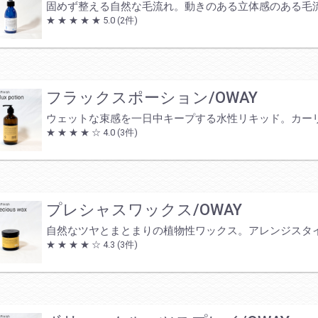
固めず整える自然な毛流れ。動きのある立体感のある毛
★ ★ ★ ★ ★
5.0
(2件)
フラックスポーション/OWAY
ウェットな束感を一日中キープする水性リキッド。カー
★ ★ ★ ★ ☆
4.0
(3件)
プレシャスワックス/OWAY
自然なツヤとまとまりの植物性ワックス。アレンジスタ
★ ★ ★ ★ ☆
4.3
(3件)