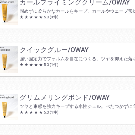
カールプライミングクリーム/OWAY
固めずに柔らかなカールをキープ。カールやウェーブ形
★ ★ ★ ★ ★
5.0
(3件)
クイックグルー/OWAY
強い固定力でフォルムを自在につくる。ツヤを抑えた落
★ ★ ★ ★ ★
5.0
(1件)
グリムメリングボンド/OWAY
ツヤと束感を強力キープする水性ジェル。べたつかずに
★ ★ ★ ★ ★
5.0
(1件)