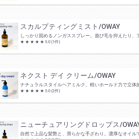
スカルプティングミスト/OWAY
しっかり固めるノンガススプレー。遊び毛を抑えたり、
★ ★ ★ ★ ★
5.0
(1件)
ネクスト デイ クリーム/OWAY
ナチュラルスタイルヘアミルク。軽いホールド力で立体
★ ★ ★ ★ ★
5.0
(2件)
ニューチュアリングドロップス/OWA
自然で上品な髪艶と、滑らかな手ざわり。濃厚なオイル