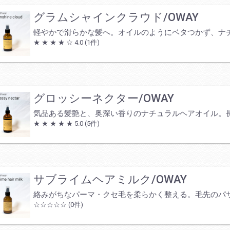
グラムシャインクラウド/OWAY
軽やかで滑らかな髪へ。オイルのようにベタつかず、ナ
★ ★ ★ ★ ☆
4.0
(1件)
グロッシーネクター/OWAY
気品ある髪艶と、奥深い香りのナチュラルヘアオイル。
★ ★ ★ ★ ★
5.0
(5件)
サブライムヘアミルク/OWAY
絡みがちなパーマ・クセ毛を柔らかく整える。毛先のパ
☆☆☆☆☆
(0件)