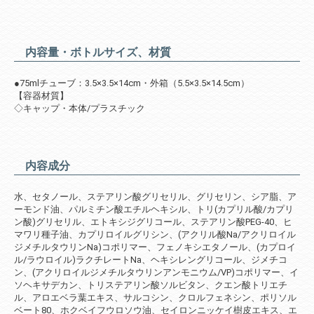
内容量・ボトルサイズ、材質
●75mlチューブ：3.5×3.5×14cm・外箱（5.5×3.5×14.5cm）
【容器材質】
◇キャップ・本体/プラスチック
内容成分
水、セタノール、ステアリン酸グリセリル、グリセリン、シア脂、ア
ーモンド油、パルミチン酸エチルヘキシル、トリ(カプリル酸/カプリ
ン酸)グリセリル、エトキシジグリコール、ステアリン酸PEG-40、ヒ
マワリ種子油、カプリロイルグリシン、(アクリル酸Na/アクリロイル
ジメチルタウリンNa)コポリマー、フェノキシエタノール、(カプロイ
ル/ラウロイル)ラクチレートNa、ヘキシレングリコール、ジメチコ
ン、(アクリロイルジメチルタウリンアンモニウム/VP)コポリマー、イ
ソヘキサデカン、トリステアリン酸ソルビタン、クエン酸トリエチ
ル、アロエベラ葉エキス、サルコシン、クロルフェネシン、ポリソル
ベート80、ホクベイフウロソウ油、セイロンニッケイ樹皮エキス、エ