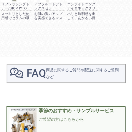
リフレッシングト
アブソルートデト
エンライトニング
ナー/BIOPHYTO
ックスセラ
アイ＆ネッククリ
ム/BIOPHYTO
ーム/BIOPHYTO
スッキリとした使
お肌の弾力アップ
ハリと透明感を出
用感でセラムの吸
を実感できるマス
して、あかるい目
収をよくする
ク
もとに
FAQ
商品に関するご質問や配送に関するご質問
など
季節のおすすめ・サンプルサービス
ご希望の方はこちらから！